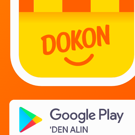
Bizimle olun!
Kuryeler için
Tedarikçiler için
Kiracılar için
BT karyer
Hakkımızda
Yardıma mı ihtiyacınız var?
İletişim
Sıkça Sorulan Sorular
Gizlilik Politikası
Lisans anlaşması
Satiş Politikasi