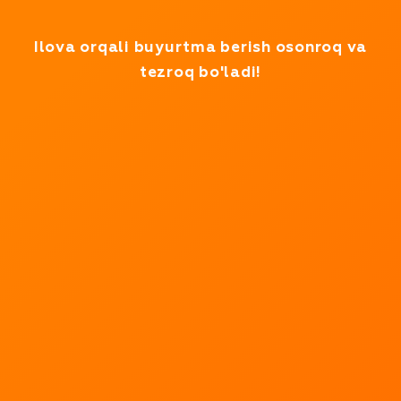
Test rejimida ishlayapmiz
Ilova orqali buyurtma berish osonroq va
tezroq bo'ladi!
Biz
mahsulotlarni
bir necha
daqiqada
yetkazib
beramiz!