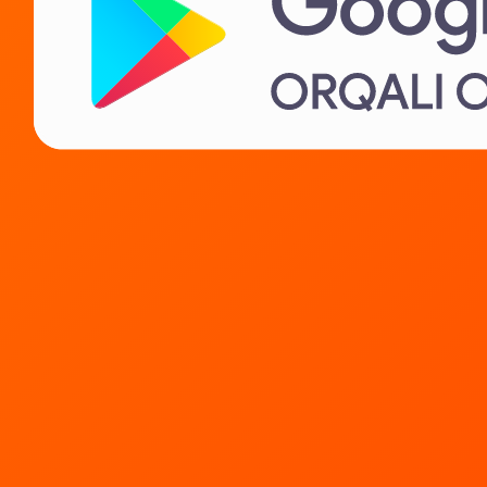
Ijarachilarga
IT karera
Biz haqimizda
Yordam kerakmi?
Biz bilan bog‘lanish
Ko‘p beriladigan savollar
Maxfiylik siyosati
Litsenziya shartnomasi
Tovarlarni sotish qoidalari
Tez kunda!