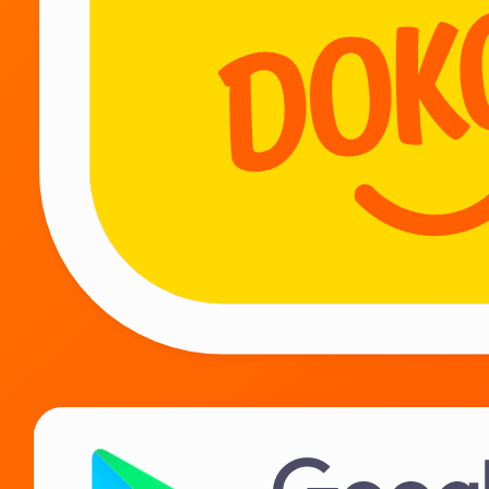
BIZ TUN-U KUN ISHLAYMIZ
Biz bilan qoling!
Kurerlarga
Ta‘minotchilarga