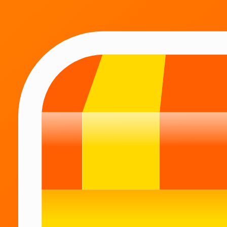
Mahsulotlar katalogi
Katta assortiment
Kun davomida kerak bo'lishi mumkin bo'lgan barcha
tovarlarni bitta ilovada topasiz.