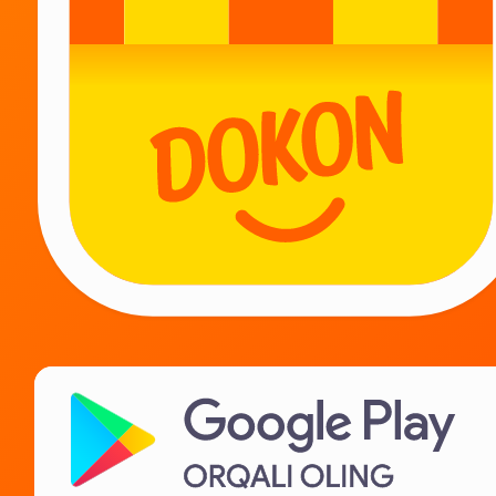
Biz bilan qoling!
Kurerlarga
Ta‘minotchilarga
Ijarachilarga
IT karera
Biz haqimizda
Yordam kerakmi?
Biz bilan bog‘lanish
Ko‘p beriladigan savollar
Maxfiylik siyosati
Litsenziya shartnomasi
Tovarlarni sotish qoidalari