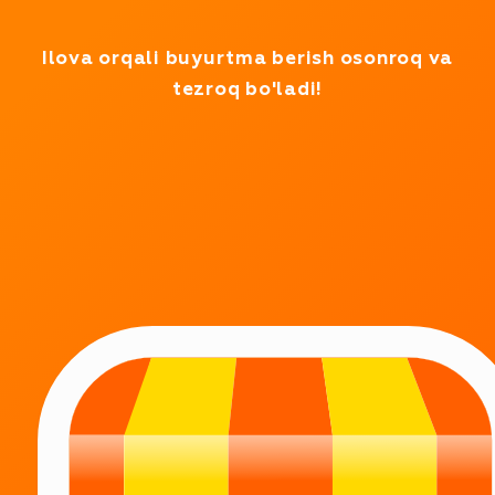
Test rejimida ishlayapmiz
Ilova orqali buyurtma berish osonroq va
tezroq bo'ladi!
BIZ TUN-U KUN ISHLAYMIZ