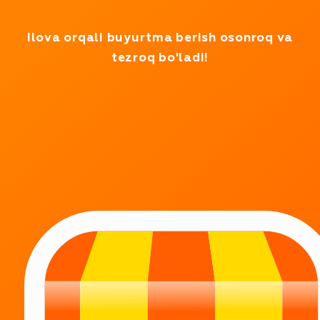
Test rejimida ishlayapmiz
Ilova orqali buyurtma berish osonroq va
tezroq bo'ladi!
BIZ TUN-U KUN ISHLAYMIZ