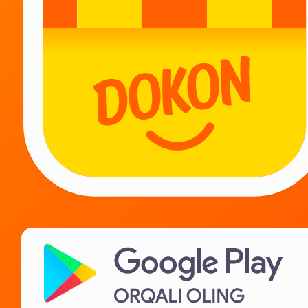
Biz bilan qoling!
Kurerlarga
Ta‘minotchilarga
Ijarachilarga
IT karera
Biz haqimizda
Yordam kerakmi?
Biz bilan bog‘lanish
Ko‘p beriladigan savollar
Maxfiylik siyosati
Litsenziya shartnomasi
Tovarlarni sotish qoidalari