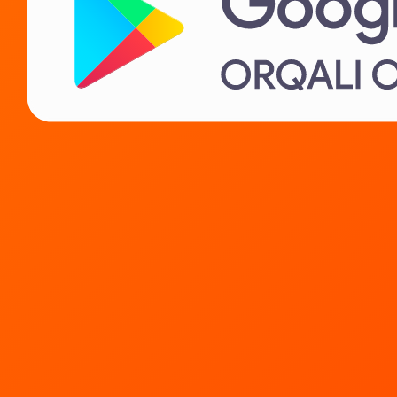
Ijarachilarga
IT karera
Biz haqimizda
Yordam kerakmi?
Biz bilan bog‘lanish
Ko‘p beriladigan savollar
Maxfiylik siyosati
Litsenziya shartnomasi
Tovarlarni sotish qoidalari
Tez kunda!