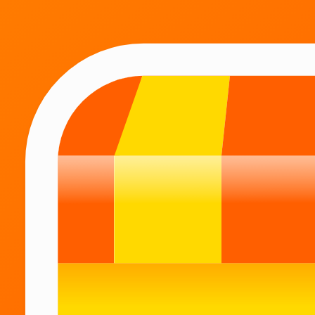
Mahsulotlar katalogi
Katta assortiment
Kun davomida kerak bo'lishi mumkin bo'lgan barcha
tovarlarni bitta ilovada topasiz.