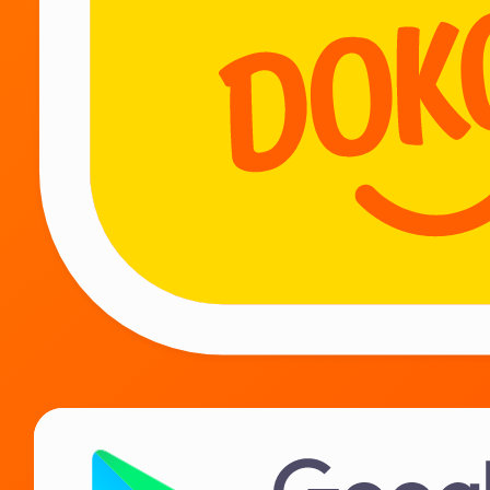
BIZ TUN-U KUN ISHLAYMIZ
Biz bilan qoling!
Kurerlarga
Ta‘minotchilarga