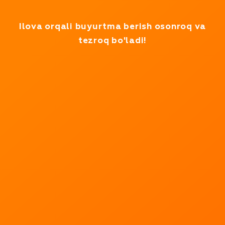
Test rejimida ishlayapmiz
Ilova orqali buyurtma berish osonroq va
tezroq bo'ladi!
Biz
mahsulotlarni
bir necha
daqiqada
yetkazib
beramiz!